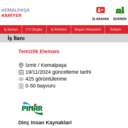
İŞ ARAYAN
İŞVEREN
İş İlanları
CV Oluştur
İş Rehberi
Başarı Hikayeleri
İletişim
İş İlanı
Temizlik Elemanı
İzmir / Kemalpaşa
19/11/2024 güncelleme tarihi
425 görüntülenme
0-50 başvuru
Dinç Insan Kaynaklari