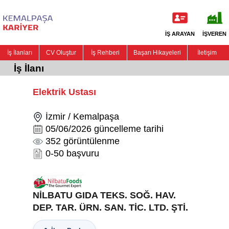
İŞ ARAYAN
İŞVEREN
İş İlanları
CV Oluştur
İş Rehberi
Başarı Hikayeleri
İletişim
İş İlanı
Elektrik Ustası
İzmir / Kemalpaşa
05/06/2026 güncelleme tarihi
352 görüntülenme
0-50 başvuru
NİLBATU GIDA TEKS. SOĞ. HAV.
DEP. TAR. ÜRN. SAN. TİC. LTD. ŞTİ.