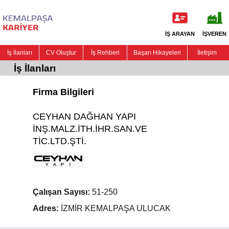
İŞ ARAYAN
İŞVEREN
İş İlanları
CV Oluştur
İş Rehberi
Başarı Hikayeleri
İletişim
İş İlanları
Firma Bilgileri
CEYHAN DAĞHAN YAPI
İNŞ.MALZ.İTH.İHR.SAN.VE
TİC.LTD.ŞTİ.
Çalışan Sayısı:
51-250
Adres:
İZMİR KEMALPAŞA ULUCAK