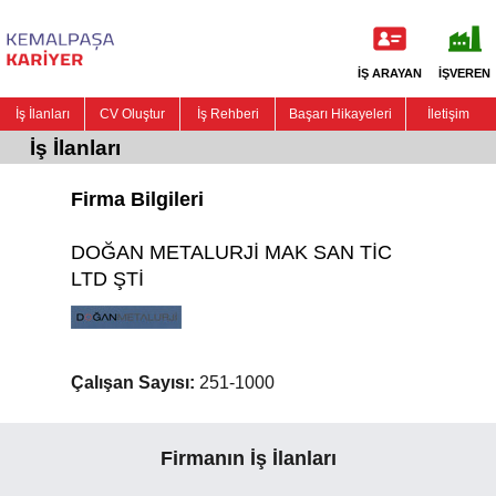
İŞ ARAYAN
İŞVEREN
İş İlanları
CV Oluştur
İş Rehberi
Başarı Hikayeleri
İletişim
İş İlanları
Firma Bilgileri
DOĞAN METALURJİ MAK SAN TİC
LTD ŞTİ
Çalışan Sayısı:
251-1000
Firmanın İş İlanları