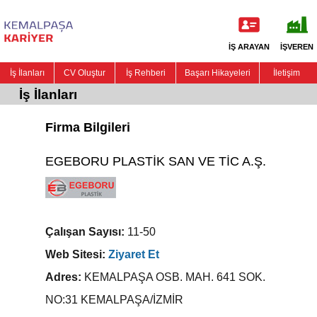
İŞ ARAYAN
İŞVEREN
İş İlanları
CV Oluştur
İş Rehberi
Başarı Hikayeleri
İletişim
İş İlanları
Firma Bilgileri
EGEBORU PLASTİK SAN VE TİC A.Ş.
Çalışan Sayısı:
11-50
Web Sitesi:
Ziyaret Et
Adres:
KEMALPAŞA OSB. MAH. 641 SOK.
NO:31 KEMALPAŞA/İZMİR