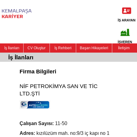
İŞ ARAYAN
İŞVEREN
İş İlanları
CV Oluştur
İş Rehberi
Başarı Hikayeleri
İletişim
İş İlanları
Firma Bilgileri
NİF PETROKİMYA SAN VE TİC
LTD.ŞTİ
Çalışan Sayısı:
11-50
Adres:
kızılüzüm mah. no:9/3 iç kapı no 1