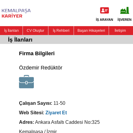
İŞ ARAYAN
İŞVEREN
İş İlanları
CV Oluştur
İş Rehberi
Başarı Hikayeleri
İletişim
İş İlanları
Firma Bilgileri
Özdemir Redüktör
Çalışan Sayısı:
11-50
Web Sitesi:
Ziyaret Et
Adres:
Ankara Asfaltı Caddesi No:325
Kemalpaşa / İzmir