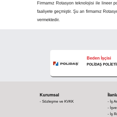
Firmamız Rotasyon teknolojisi ile lineer 
faaliyete geçmiştir. Şu an firmamız Rotasy
vermektedir.
Beden İşçisi
POLİDAŞ POLİETİ
Kurumsal
İlanl
- Sözleşme ve KVKK
- İş A
- İşve
- İş 