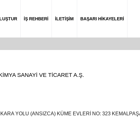
OLUŞTUR
İŞ REHBERİ
İLETİŞİM
BAŞARI HİKAYELERİ
İMYA SANAYİ VE TİCARET A.Ş.
ARA YOLU (ANSIZCA) KÜME EVLERİ NO: 323 KEMALPAŞA 