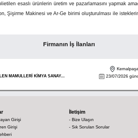
polietilen esaslı ürünlerin üretim ve pazarlamasını yapmak am
on, Şişirme Makinesi ve Ar-Ge birimi oluşturulması ile istekler
Firmanın İş İlanları
Kemalpaşa 
LEN MAMULLERİ KİMYA SANAY...
23/07/2026 günce
ar
İletişim
rayan Girişi
- Bize Ulaşın
ren Girişi
- Sık Sorulan Sorular
Rehberi