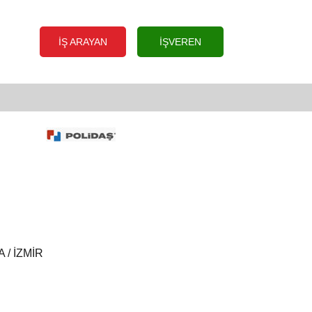
İŞ ARAYAN
İŞVEREN
/ İZMİR