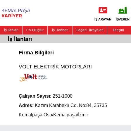
İŞ ARAYAN
İŞVEREN
İş İlanları
CV Oluştur
İş Rehberi
Başarı Hikayeleri
İletişim
İş İlanları
Firma Bilgileri
VOLT ELEKTRİK MOTORLARI
Çalışan Sayısı:
251-1000
Adres:
Kazım Karabekir Cd. No:84, 35735
Kemalpaşa Osb/Kemalpaşa/İzmir