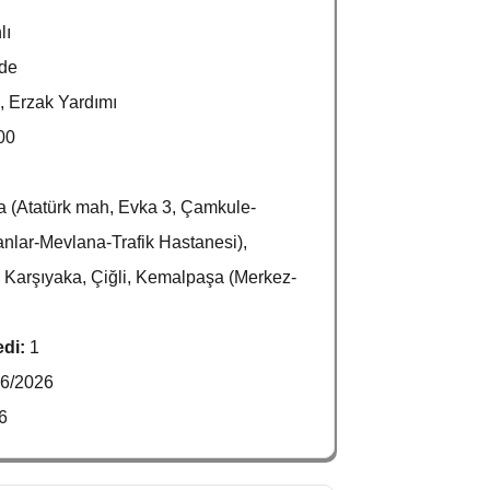
lı
nde
, Erzak Yardımı
00
 (Atatürk mah, Evka 3, Çamkule-
nlar-Mevlana-Trafik Hastanesi),
, Karşıyaka, Çiğli, Kemalpaşa (Merkez-
edi:
1
06/2026
6