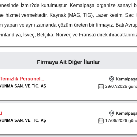
enesinde İzmir?de kurulmuştur. Kemalpaşa organize sanayi bö
ine hizmet vermektedir. Kaynak (MAG, TIG), Lazer kesim, Sac K
im yapan ve aynı zamanda çözüm üreten bir firmayız. Batı Avru
Finlandiya, İsveç, Belçika, Norveç ve Fransa) direk ihracatlarım
Firmaya Ait Diğer İlanlar
emizlik Personel...
Kemalpaşa 
UNMA SAN. VE TİC. AŞ
29/07/2026 günce
ü
Kemalpaşa 
UNMA SAN. VE TİC. AŞ
17/06/2026 günce