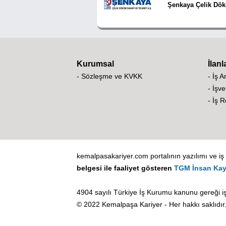
Şenkaya Çelik Dö
Kurumsal
İlanl
- Sözleşme ve KVKK
- İş A
- İşve
- İş 
kemalpasakariyer.com portalının yazılımı ve iş v
belgesi ile faaliyet gösteren
TGM İnsan Kay
4904 sayılı Türkiye İş Kurumu kanunu gereği iş
© 2022 Kemalpaşa Kariyer - Her hakkı saklıdır