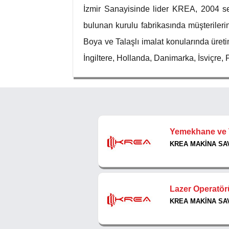
İzmir Sanayisinde lider KREA, 2004 s
bulunan kurulu fabrikasında müşteriler
Boya ve Talaşlı imalat konularında üret
İngiltere, Hollanda, Danimarka, İsviçre, 
Yemekhane ve T
KREA MAKİNA SAV
Lazer Operatör
KREA MAKİNA SAV