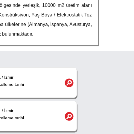
lgesinde yerleşik, 10000 m2 üretim alanı
onstrüksiyon, Yaş Boya / Elektrostatik Toz
pa ülkelerine (Almanya, İspanya, Avusturya,
ız bulunmaktadır.
/ İzmir
lleme tarihi
/ İzmir
lleme tarihi