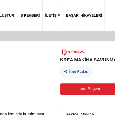
OLUŞTUR
İŞ REHBERİ
İLETİŞİM
BAŞARI HİKAYELERİ
KREA MAKİNA SAVUNMA 
İlanı Paylaş
İlana Başvur
nde İzmir'de kurulmuştur.
Sektör:
Makine