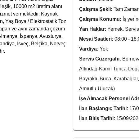
eşik, 10000 m2 üretim alanı
Çalışma Şekli:
Tam Zaman
hizmet vermektedir. Kaynak
Çalışma Konumu:
İş yeri
, Yaş Boya / Elektrostatik Toz
m yapan ve aynı zamanda çözüm
Yan Haklar:
Yemek, Servis
 (Almanya, İspanya, Avusturya,
Mesai Saatleri:
08:00 - 18:
landiya, İsveç, Belçika, Norveç
Vardiya:
Yok
ır.
Servis Güzergahı:
Bornova
Altındağ-Kamil Tunca-Doğa
Bayraklı, Buca, Karabağlar
Armutlu-Ulucak)
İşe Alınacak Personel Ad
İlan Başlangıç Tarihi:
17/
İlan Bitiş Tarihi:
15/09/202