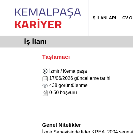
İŞ İLANLARI
CV 
İş İlanı
Taşlamacı
İzmir / Kemalpaşa
17/06/2026 güncelleme tarihi
438 görüntülenme
0-50 başvuru
Genel Nitelikler
İzmir Sanayisinde lider KREA, 2004 senesi