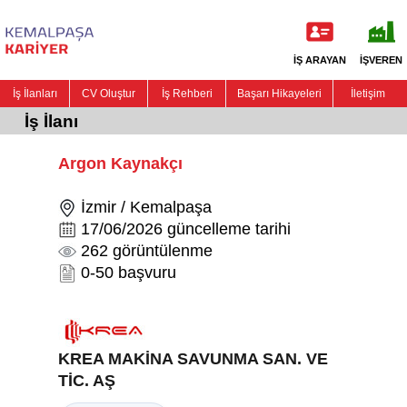
İŞ ARAYAN
İŞVEREN
İş İlanları
CV Oluştur
İş Rehberi
Başarı Hikayeleri
İletişim
İş İlanı
Argon Kaynakçı
İzmir / Kemalpaşa
17/06/2026 güncelleme tarihi
262 görüntülenme
0-50 başvuru
KREA MAKİNA SAVUNMA SAN. VE
TİC. AŞ