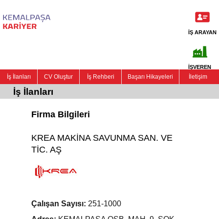
İŞ ARAYAN
İŞVEREN
İş İlanları
CV Oluştur
İş Rehberi
Başarı Hikayeleri
İletişim
İş İlanları
Firma Bilgileri
KREA MAKİNA SAVUNMA SAN. VE
TİC. AŞ
Çalışan Sayısı:
251-1000